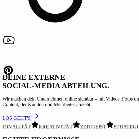
DEINE EXTERNE
SOCIAL-MEDIA ABTEILUNG.
Wir machen dein Unternehmen online sichtbar – mit Videos, Fotos u
Content, der Kunden und Mitarbeiter anzieht.
LOS GEHT'S
LITÄT
KREATIVITÄT
ZEITGEIST
STRATEGIE
F