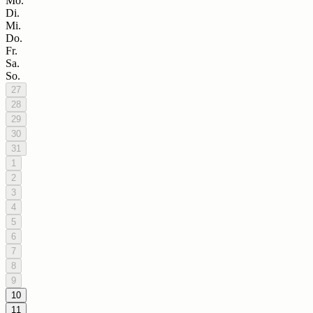
Mo.
Di.
Mi.
Do.
Fr.
Sa.
So.
27
28
29
30
31
1
2
3
4
5
6
7
8
9
10
11